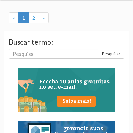
(
«
1
2
»
c
u
r
Buscar termo:
r
e
Pesquisar
n
t
)