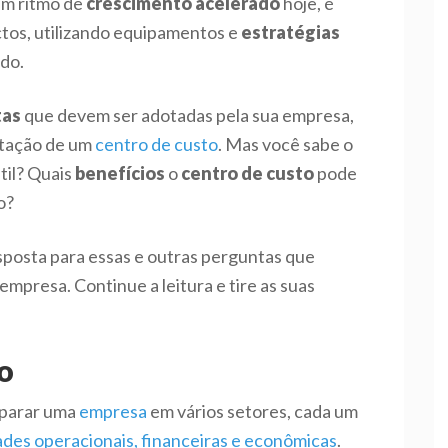
um ritmo de
crescimento
acelerado
hoje, é
tos, utilizando equipamentos e
estratégias
do.
tas
que devem ser adotadas pela sua empresa,
ntação de um
centro de custo
. Mas você sabe o
til? Quais
benefícios
o
centro de custo
pode
o?
esposta para essas e outras perguntas que
empresa. Continue a leitura e tire as suas
o
eparar uma
empresa
em vários setores, cada um
ades operacionais, financeiras e econômicas
.