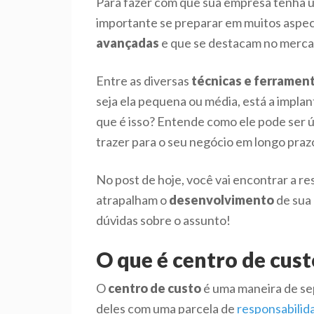
Para fazer com que sua empresa tenha 
importante se preparar em muitos aspec
avançadas
e que se destacam no merca
Entre as diversas
técnicas e ferramen
seja ela pequena ou média, está a impla
que é isso? Entende como ele pode ser ú
trazer para o seu negócio em longo praz
No post de hoje, você vai encontrar a r
atrapalham o
desenvolvimento
de sua 
dúvidas sobre o assunto!
O que é centro de cust
O
centro de custo
é uma maneira de s
deles com uma parcela de
responsabilid