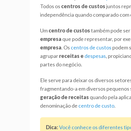
Todos os
centros de custos
juntos rep
independência quando comparado com o
Um
centro de custos
também pode ser
empresa
que pode representar, por ex
empresa
. Os
centros de
custos
podem se
agrupar
receitas e
despesas
, propicia
partes do negócio.
Ele serve para deixar os diversos seto
fragmentando-a em diversos pequenos se
geração de
receitas
quando pela aplic
denominação de
centro de custo
.
Dica:
Você conhece os diferentes tipo