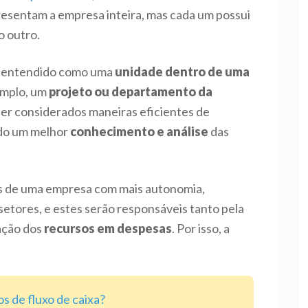
resentam a empresa inteira, mas cada um possui
 outro.
 entendido como uma
unidade dentro de uma
emplo, um
projeto ou departamento da
r considerados maneiras eficientes de
ndo um melhor
conhecimento e análise
das
res de uma empresa com mais autonomia,
tores, e estes serão responsáveis tanto pela
ação dos
recursos em despesas
. Por isso, a
s de fluxo de caixa?